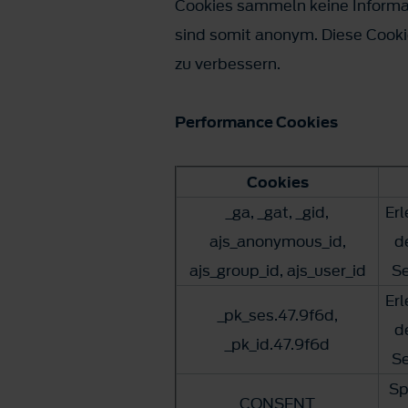
Cookies sammeln keine Informat
sind somit anonym. Diese Cookie
zu verbessern.
Performance Cookies
Cookies
_ga, _gat, _gid,
Er
ajs_anonymous_id,
d
ajs_group_id, ajs_user_id
Se
Er
_pk_ses.47.9f6d,
d
_pk_id.47.9f6d
Se
Sp
CONSENT